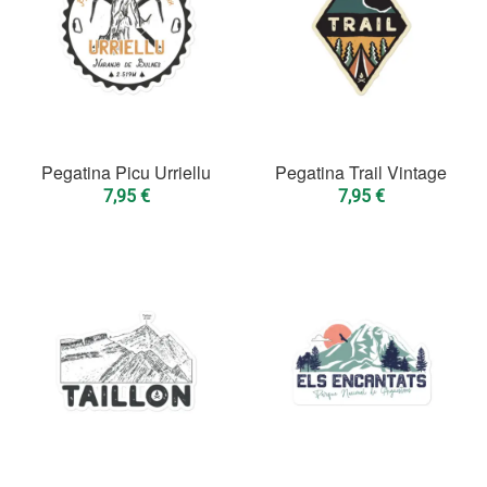
Pegatina Picu Urriellu
Pegatina Trail Vintage
7,95
€
7,95
€