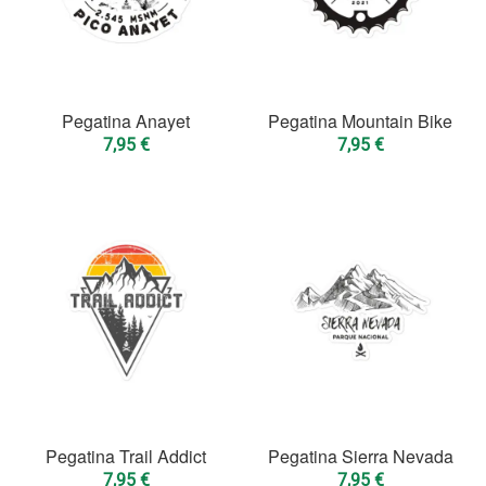
Pegatina Anayet
Pegatina Mountain Bike
7,95
€
7,95
€
Pegatina Trail Addict
Pegatina Sierra Nevada
7,95
€
7,95
€