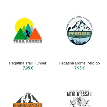
BLOG
Pegatina Trail Runner
Pegatina Monte Perdido
7,95
€
7,95
€