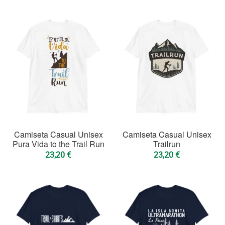
Pegatinas
MOUNTAIN
Camisetas
Sudaderas
Tazas
Pegatinas
MOUNTAIN BIKE
Camiseta Casual Unisex
Camiseta Casual Unisex
Camisetas
Pura Vida to the Trail Run
Trailrun
23,20
€
23,20
€
Sudaderas
Tazas
Pegatinas
COMPLEMENTOS