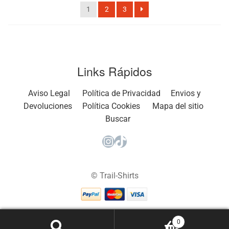
1
2
3
popularidad
Links Rápidos
Aviso Legal
Política de Privacidad
Envios y
Devoluciones
Política Cookies
Mapa del sitio
Buscar
Instagram
TikTok
© Trail-Shirts
0