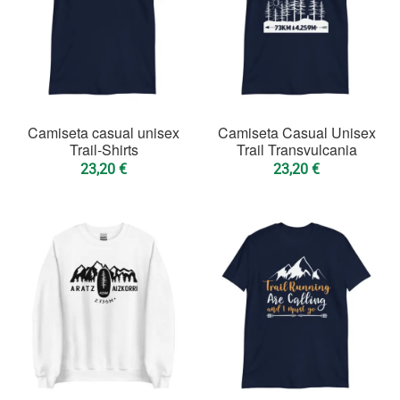
Tazas
Tazas Trailrun
Tazas Montaña
Tazas Mountain Bike
Camiseta casual unisex
Camiseta Casual Unisex
Pegatinas
Trail-Shirts
Trail Transvulcania
23,20
€
23,20
€
Pegatinas Trailrun
Pegatinas Montaña
Pegatinas Mountain Bike
INFO
NOSOTROS
CUENTA
CONTACTO