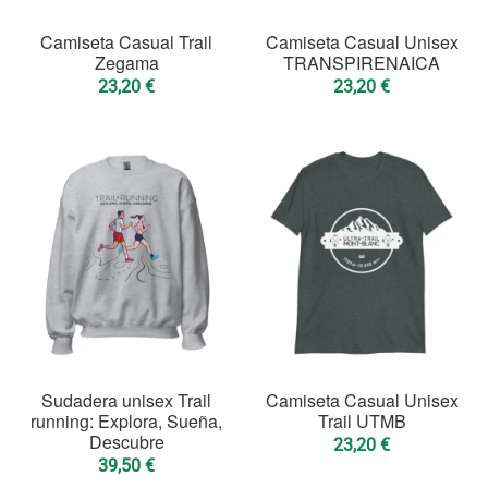
Sudaderas Montaña
Camiseta Casual Trail
Camiseta Casual Unisex
Zegama
TRANSPIRENAICA
Tazas Montaña
23,20
€
23,20
€
Pegatinas Montaña
MOUNTAIN BIKE
Camisetas Mountain Bike
Sudaderas Mountain Bike
Tazas Mountain Bike
Pegatinas Mountain Bike
TRAILRUN
Camisetas
Sudadera unisex Trail
Camiseta Casual Unisex
Sudaderas
running: Explora, Sueña,
Trail UTMB
Descubre
23,20
€
Tazas
39,50
€