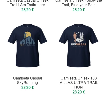
Camiseta Casual Unisex
Camiseta unisex Follow the
Trail I Am Trailrunner
Trail, Find your Path
23,20
€
23,20
€
Camiseta Casual
Camiseta Unisex 100
SkyRunning
MILLAS ULTRA TRAIL
RUN
23,20
€
23,20
€