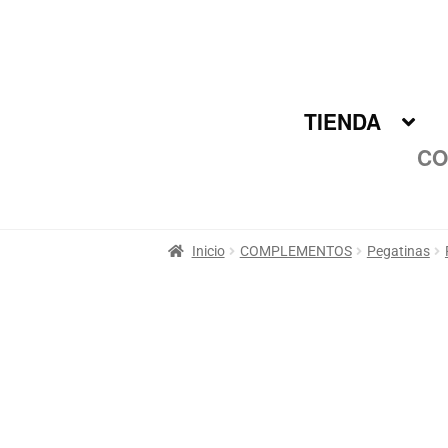
Ir
Ir
a
al
la
contenido
navegación
TIENDA
CO
Inicio
COMPLEMENTOS
Pegatinas