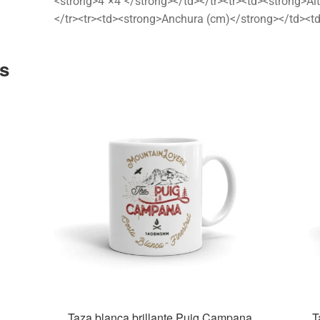
<strong>4″×4″</strong></td></tr><tr><td><strong>Al
</tr><tr><td><strong>Anchura (cm)</strong></td><t
s
Taza blanca brillante Puig Campana
T