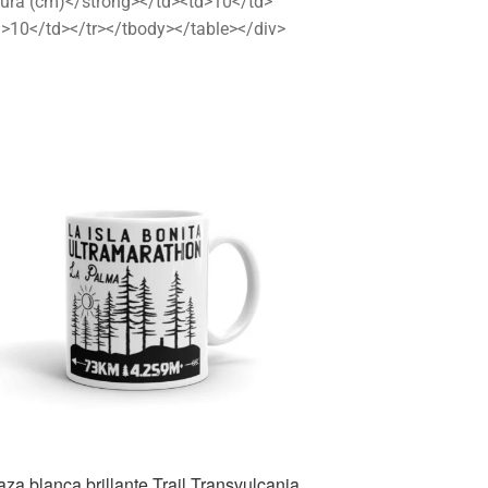
tura (cm)</strong></td><td>10</td>
d>10</td></tr></tbody></table></div>
aza blanca brillante Trail Transvulcania