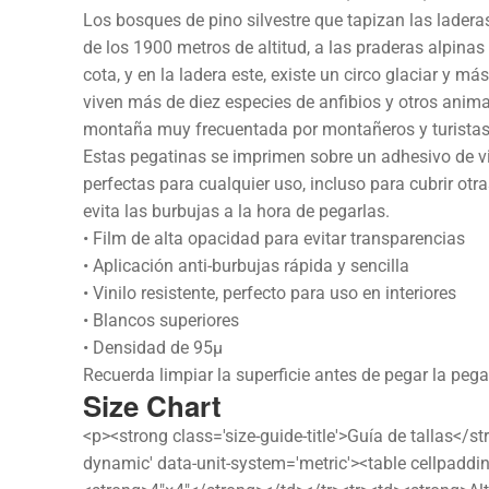
Los bosques de pino silvestre que tapizan las lader
de los 1900 metros de altitud, a las praderas alpinas
cota, y en la ladera este, existe un circo glaciar y 
viven más de diez especies de anfibios y otros anima
montaña muy frecuentada por montañeros y turistas 
Estas pegatinas se imprimen sobre un adhesivo de vi
perfectas para cualquier uso, incluso para cubrir otra
evita las burbujas a la hora de pegarlas.
• Film de alta opacidad para evitar transparencias
• Aplicación anti-burbujas rápida y sencilla
• Vinilo resistente, perfecto para uso en interiores
• Blancos superiores
• Densidad de 95µ
Recuerda limpiar la superficie antes de pegar la pega
Size Chart
<p><strong class='size-guide-title'>Guía de tallas</s
dynamic' data-unit-system='metric'><table cellpaddi