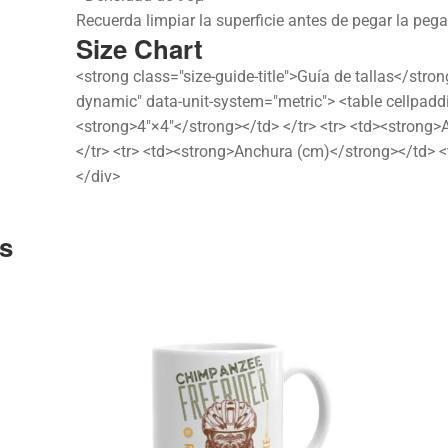
Recuerda limpiar la superficie antes de pegar la pega
Size Chart
<strong class="size-guide-title">Guía de tallas</stro
dynamic" data-unit-system="metric"> <table cellpadd
<strong>4″×4″</strong></td> </tr> <tr> <td><strong>
</tr> <tr> <td><strong>Anchura (cm)</strong></td> <
</div>
s