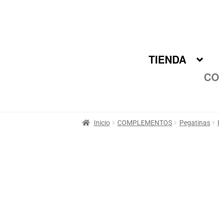
Ir
Ir
a
al
la
contenido
navegación
TIENDA
CO
Inicio
COMPLEMENTOS
Pegatinas