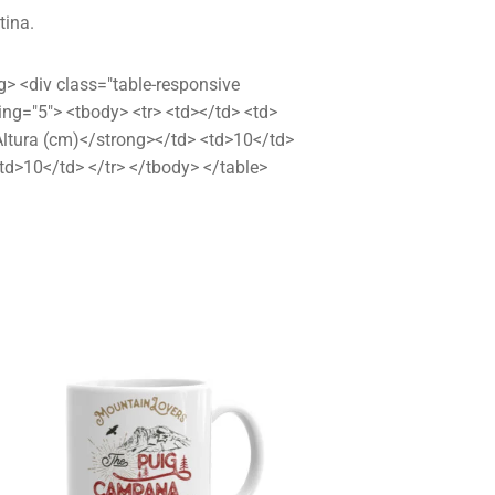
tina.
ng> <div class="table-responsive
ing="5"> <tbody> <tr> <td></td> <td>
Altura (cm)</strong></td> <td>10</td>
td>10</td> </tr> </tbody> </table>