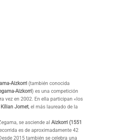
ama-Aizkorri
(también conocida
egama-Aizkorri
) es una competición
a vez en 2002. En ella participan «los
a
Kílian Jornet
, el más laureado de la
 Zegama, se asciende al
Aizkorri (1551
 recorrida es de aproximadamente 42
 Desde 2015 también se celebra una