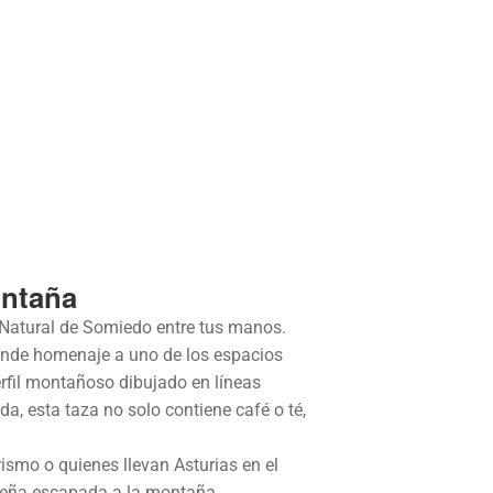
ontaña
Natural de Somiedo entre tus manos.
rinde homenaje a uno de los espacios
rfil montañoso dibujado en líneas
a, esta taza no solo contiene café o té,
ismo o quienes llevan Asturias en el
ueña escapada a la montaña.