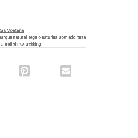
zas Montaña
parque natural
,
regalo asturias
,
somiedo
,
taza
ña
,
trail shirts
,
trekking