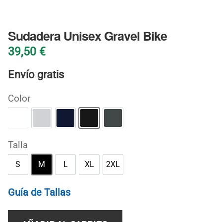
BLOG
Sudadera Unisex Gravel Bike
39,50
€
Envío gratis
Color
Blanco
Gris deportivo
Marino
Negro
Oscuro jaspeado
Talla
S
M
L
XL
2XL
S
M
L
XL
2XL
Guía de Tallas