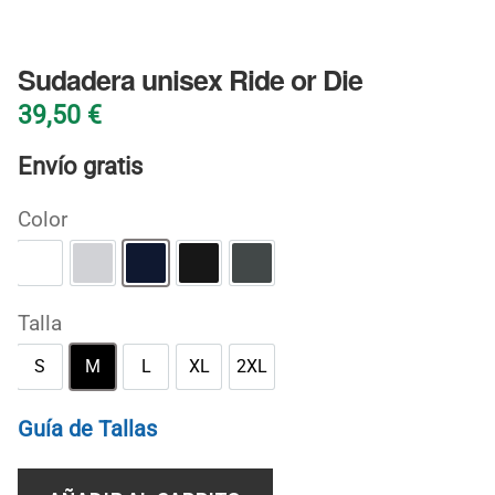
BLOG
Sudadera unisex Ride or Die
39,50
€
Envío gratis
Color
Blanco
Gris deportivo
Marino
Negro
Oscuro jaspeado
Talla
S
M
L
XL
2XL
S
M
L
XL
2XL
Guía de Tallas