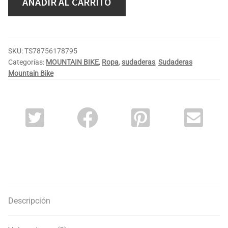
AÑADIR AL CARRITO
SKU:
TS78756178795
Categorías:
MOUNTAIN BIKE
,
Ropa
,
sudaderas
,
Sudaderas
Mountain Bike
Descripción