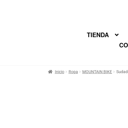
Ir
Ir
a
al
la
contenido
navegación
TIENDA
CO
Inicio
Ropa
MOUNTAIN BIKE
Sudad