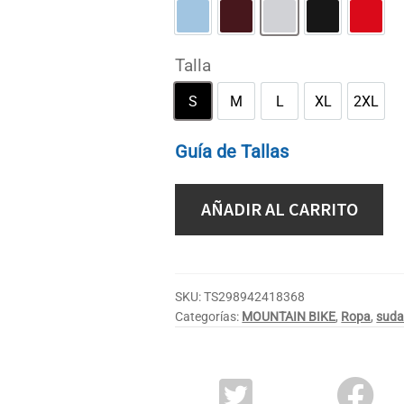
Azul claro
Granate
Gris deportivo
Negro
Rojo
Talla
S
M
L
XL
2XL
S
M
L
XL
2XL
Guía de Tallas
AÑADIR AL CARRITO
SKU:
TS298942418368
Categorías:
MOUNTAIN BIKE
,
Ropa
,
suda