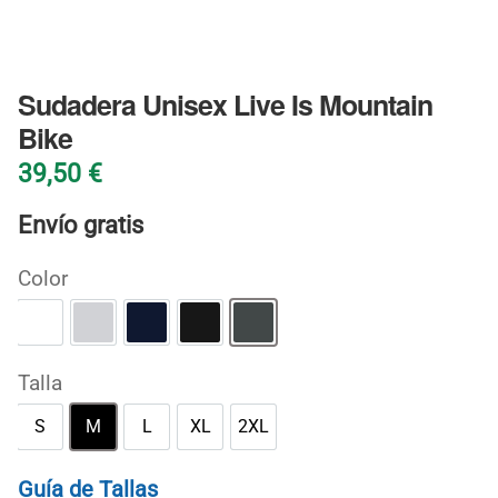
BLOG
Sudadera Unisex Live Is Mountain
Bike
39,50
€
Envío gratis
Color
Blanco
Gris deportivo
Marino
Negro
Oscuro jaspeado
Talla
S
M
L
XL
2XL
S
M
L
XL
2XL
Guía de Tallas