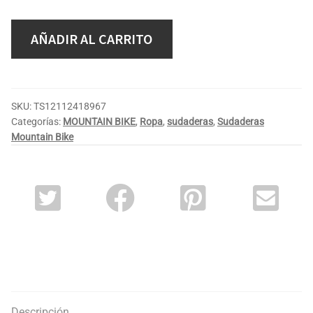
AÑADIR AL CARRITO
SKU:
TS12112418967
Categorías:
MOUNTAIN BIKE
,
Ropa
,
sudaderas
,
Sudaderas
Mountain Bike
Descripción