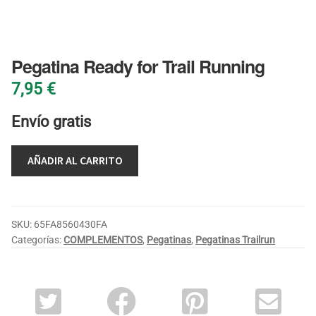
BLOG
Pegatina Ready for Trail Running
7,95
€
Envío gratis
AÑADIR AL CARRITO
SKU:
65FA8560430FA
Categorías:
COMPLEMENTOS
,
Pegatinas
,
Pegatinas Trailrun