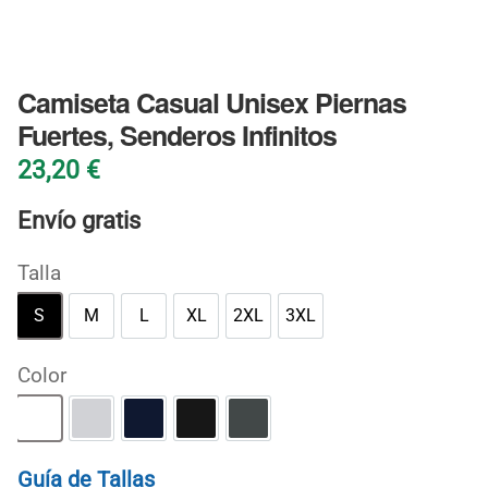
BLOG
Camiseta Casual Unisex Piernas
Fuertes, Senderos Infinitos
23,20
€
Envío gratis
Talla
S
M
L
XL
2XL
3XL
S
M
L
XL
2XL
3XL
Color
Blanco
Gris deportivo
Marino
Negro
Oscuro jaspeado
Guía de Tallas