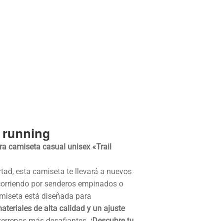
l running
tra camiseta casual unisex «Trail
tad, esta camiseta te llevará a nuevos
 corriendo por senderos empinados o
miseta está diseñada para
teriales de alta calidad y un ajuste
 terrenos más desafiantes.
¡Descubre tu