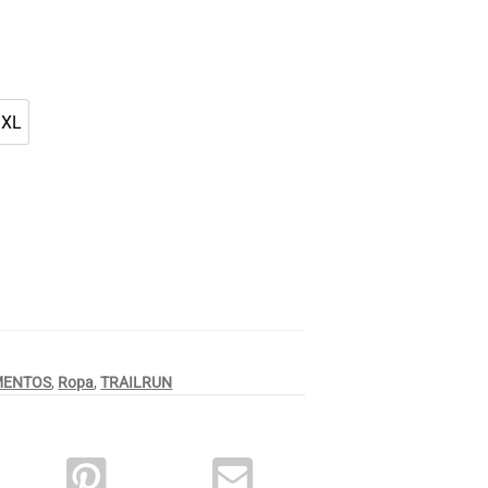
o jaspeado
3XL
3XL
MENTOS
,
Ropa
,
TRAILRUN