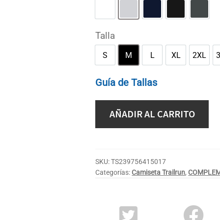
Blanco
Gris deportivo
Marino
Negro
Oscur
Talla
S
M
L
XL
2XL
S
M
L
XL
2XL
Guía de Tallas
AÑADIR AL CARRITO
SKU:
TS239756415017
Categorías:
Camiseta Trailrun
,
COMPLE