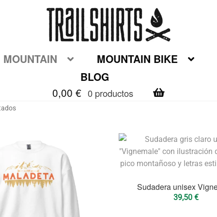
MOUNTAIN
MOUNTAIN BIKE
BLOG
0,00
€
0 productos
Ordenado
tados
por
popularidad
Sudadera unisex Vign
39,50
€