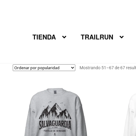
Ir
Ir
a
al
la
contenido
navegación
TIENDA
TRAILRUN
Mostrando 51–67 de 67 resul