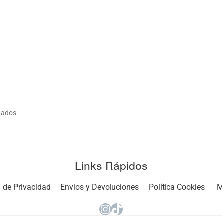
Ordenado
tados
por
popularidad
Links Rápidos
a de Privacidad
Envios y Devoluciones
Política Cookies
M
Instagram
TikTok