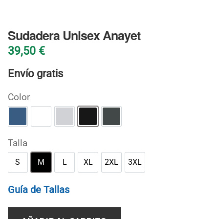
BLOG
Sudadera Unisex Anayet
39,50
€
Envío gratis
Color
Azul añil
Blanco
Gris deportivo
Negro
Oscuro jaspeado
Talla
S
M
L
XL
2XL
3XL
S
M
L
XL
2XL
3XL
Guía de Tallas