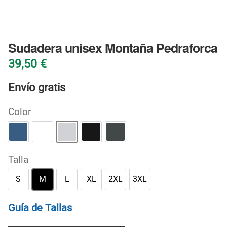
BLOG
Sudadera unisex Montaña Pedraforca
39,50
€
Envío gratis
Color
Azul añil
Blanco
Gris deportivo
Negro
Oscuro jaspeado
Talla
S
M
L
XL
2XL
3XL
S
M
L
XL
2XL
3XL
Guía de Tallas