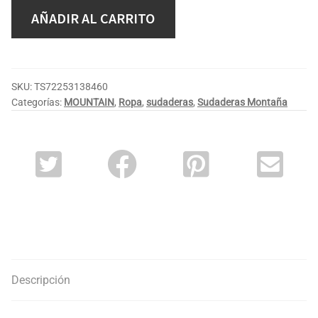
AÑADIR AL CARRITO
SKU:
TS72253138460
Categorías:
MOUNTAIN
,
Ropa
,
sudaderas
,
Sudaderas Montaña
Descripción