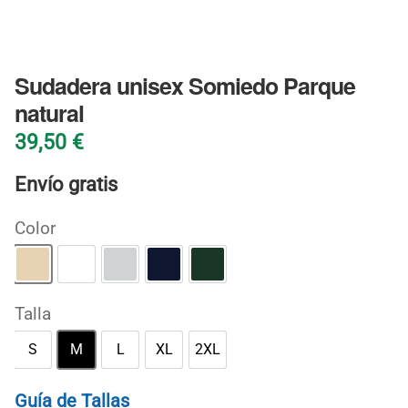
BLOG
Sudadera unisex Somiedo Parque
natural
39,50
€
Envío gratis
Color
Arena
Blanco
Gris deportivo
Marino
Verde bosque
Talla
S
M
L
XL
2XL
S
M
L
XL
2XL
Guía de Tallas