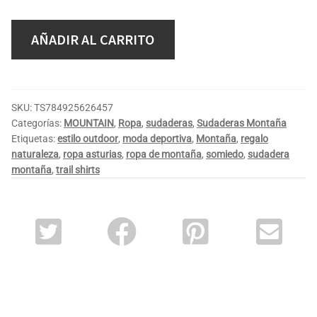
AÑADIR AL CARRITO
SKU:
TS784925626457
Categorías:
MOUNTAIN
,
Ropa
,
sudaderas
,
Sudaderas Montaña
Etiquetas:
estilo outdoor
,
moda deportiva
,
Montaña
,
regalo
naturaleza
,
ropa asturias
,
ropa de montaña
,
somiedo
,
sudadera
montaña
,
trail shirts