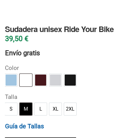
BLOG
Sudadera unisex Ride Your Bike
39,50
€
Envío gratis
Color
Azul claro
Blanco
Granate
Gris deportivo
Negro
Talla
S
M
L
XL
2XL
S
M
L
XL
2XL
Guía de Tallas