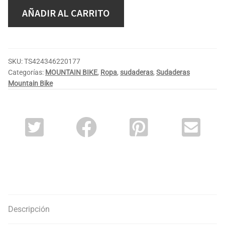
AÑADIR AL CARRITO
SKU:
TS424346220177
Categorías:
MOUNTAIN BIKE
,
Ropa
,
sudaderas
,
Sudaderas
Mountain Bike
Descripción