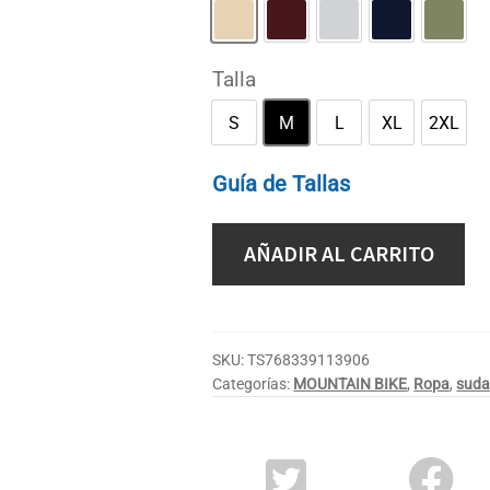
Arena
Granate
Gris deportivo
Marino
Verde 
Talla
S
M
L
XL
2XL
S
M
L
XL
2XL
Guía de Tallas
AÑADIR AL CARRITO
SKU:
TS768339113906
Categorías:
MOUNTAIN BIKE
,
Ropa
,
suda