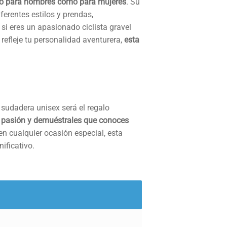
anto para hombres como para mujeres
. Su
erentes estilos y prendas,
 si eres un apasionado ciclista gravel
efleje tu personalidad aventurera,
esta
 sudadera unisex será el regalo
u pasión y demuéstrales que conoces
n cualquier ocasión especial, esta
ificativo.