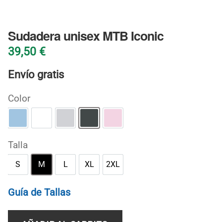
BLOG
Sudadera unisex MTB Iconic
39,50
€
Envío gratis
Color
Azul claro
Blanco
Gris deportivo
Oscuro jaspeado
Rosa claro
Talla
S
M
L
XL
2XL
S
M
L
XL
2XL
Guía de Tallas