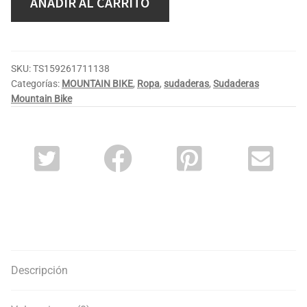
AÑADIR AL CARRITO
SKU:
TS159261711138
Categorías:
MOUNTAIN BIKE
,
Ropa
,
sudaderas
,
Sudaderas
Mountain Bike
Descripción