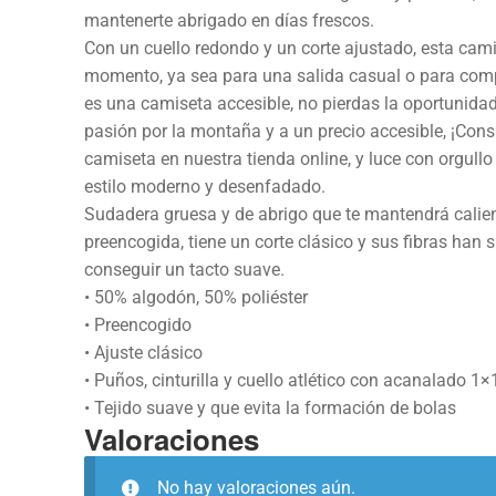
mantenerte abrigado en días frescos.
Con un cuello redondo y un corte ajustado, esta camis
momento, ya sea para una salida casual o para compl
es una camiseta accesible, no pierdas la oportunidad 
pasión por la montaña y a un precio accesible, ¡Con
camiseta en nuestra tienda online, y luce con orgullo
estilo moderno y desenfadado.
Sudadera gruesa y de abrigo que te mantendrá calien
preencogida, tiene un corte clásico y sus fibras han s
conseguir un tacto suave.
• 50% algodón, 50% poliéster
• Preencogido
• Ajuste clásico
• Puños, cinturilla y cuello atlético con acanalado 1×
• Tejido suave y que evita la formación de bolas
Valoraciones
No hay valoraciones aún.