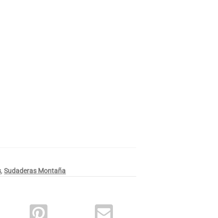
o jaspeado
s
,
Sudaderas Montaña