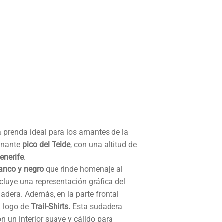
 prenda ideal para los amantes de la
ionante
pico del Teide
, con una altitud de
enerife
.
anco y negro
que rinde homenaje al
cluye una representación gráfica del
udadera. Además, en la parte frontal
l logo de
Trail-Shirts.
Esta sudadera
n un interior suave y cálido para