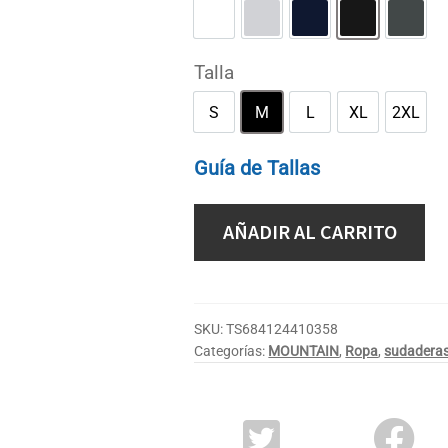
Blanco
Gris deportivo
Marino
Negro
Oscur
Talla
S
M
L
XL
2XL
S
M
L
XL
2XL
Guía de Tallas
AÑADIR AL CARRITO
SKU:
TS684124410358
Categorías:
MOUNTAIN
,
Ropa
,
sudadera