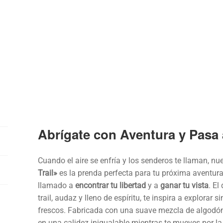
Abrígate con Aventura y Pasa 
Cuando el aire se enfría y los senderos te llaman, nu
Trail»
es la prenda perfecta para tu próxima aventur
llamado a
encontrar tu libertad
y a
ganar tu vista
. El
trail, audaz y lleno de espíritu, te inspira a explorar s
frescos. Fabricada con una suave mezcla de algodón 
en una calidez inigualable mientras te mueves por l