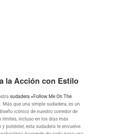
a la Acción con Estilo
estra
sudadera «Follow Me On The
a. Más que una simple sudadera, es un
 diseño icónico de nuestro corredor de
in límites, incluso en los días más
y poliéster, esta sudadera te envuelve
a naturaleza, haciendo de cada paso una