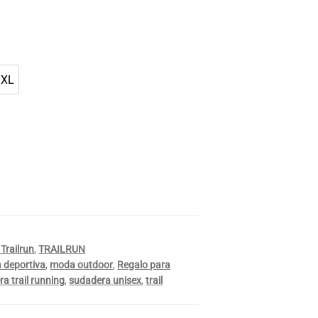
o
claro
3XL
3XL
Trailrun
,
TRAILRUN
 deportiva
,
moda outdoor
,
Regalo para
a trail running
,
sudadera unisex
,
trail