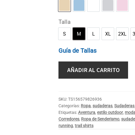
Arena
Azul claro
Blanco
Gris deportiv
Rosa 
Talla
S
M
L
XL
2XL
S
M
L
XL
2XL
Guía de Tallas
AÑADIR AL CARRITO
SKU:
TS156579826936
Categorías:
Ropa
,
sudaderas
,
Sudaderas 
Etiquetas:
Aventura
,
estilo outdoor
,
moda
Corredores
,
Ropa de Senderismo
,
sudader
running
,
trail shirts