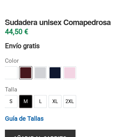
BLOG
Sudadera unisex Comapedrosa
44,50
€
Envío gratis
Color
Blanco
Granate
Gris deportivo
Marino
Rosa claro
Talla
S
M
L
XL
2XL
S
M
L
XL
2XL
Guía de Tallas