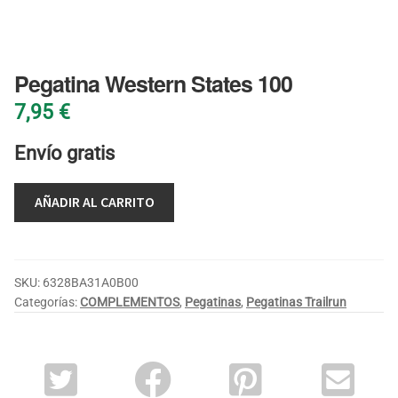
BLOG
Pegatina Western States 100
7,95
€
Envío gratis
AÑADIR AL CARRITO
SKU:
6328BA31A0B00
Categorías:
COMPLEMENTOS
,
Pegatinas
,
Pegatinas Trailrun