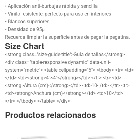
• Aplicación anti-burbujas rápida y sencilla
• Vinilo resistente, perfecto para uso en interiores
• Blancos superiores
• Densidad de 95µ
Recuerda limpiar la superficie antes de pegar la pegatina.
Size Chart
<strong class="size-guide-title">Guía de tallas</strong>
<div class="table-responsive dynamic" data-unit-
system="metric"> <table cellpadding="5"> <tbody> <tr> <td>
</td> <td><strong>4″×4″</strong></td> </tr> <tr> <td>
<strong>Altura (cm)</strong></td> <td>10</td> </tr> <tr>
<td><strong>Anchura (cm)</strong></td> <td>10</td>
</tr> </tbody> </table> </div>
Productos relacionados