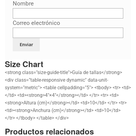
Nombre
Correo electrónico
Size Chart
<strong class="size-guide-title">Guía de tallas</strong>
<div class="table-responsive dynamic" data-unit-
system="metric"> <table cellpadding="5"> <tbody> <tr> <td>
</td> <td><strong>4″×4″</strong></td> </tr> <tr> <td>
<strong>Altura (cm)</strong></td> <td>10</td> </tr> <tr>
<td><strong>Anchura (cm)</strong></td> <td>10</td>
</tr> </tbody> </table> </div>
Productos relacionados