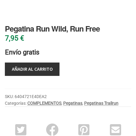
BLOG
Pegatina Run Wild, Run Free
7,95
€
Envío gratis
AÑADIR AL CARRITO
SKU:
6404721E4DEA2
Categorías:
COMPLEMENTOS
,
Pegatinas
,
Pegatinas Trailrun