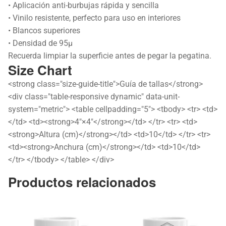
• Aplicación anti-burbujas rápida y sencilla
• Vinilo resistente, perfecto para uso en interiores
• Blancos superiores
• Densidad de 95µ
Recuerda limpiar la superficie antes de pegar la pegatina.
Size Chart
<strong class="size-guide-title">Guía de tallas</strong>
<div class="table-responsive dynamic" data-unit-
system="metric"> <table cellpadding="5"> <tbody> <tr> <td>
</td> <td><strong>4″×4″</strong></td> </tr> <tr> <td>
<strong>Altura (cm)</strong></td> <td>10</td> </tr> <tr>
<td><strong>Anchura (cm)</strong></td> <td>10</td>
</tr> </tbody> </table> </div>
Productos relacionados