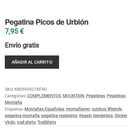
BLOG
Pegatina Picos de Urbión
7,95
€
Envío gratis
AÑADIR AL CARRITO
SKU:
68D595921BF9D
Categorías:
COMPLEMENTOS
,
MOUNTAIN
,
Pegatinas
,
Pegatinas
Montaña
Etiquetas:
Montañas Españolas
,
montañismo
,
outdoor lifestyle
,
pegatina montaña
,
pegatina resistente
,
Regalo Senderista
,
Sticker
Vinilo
,
trail shirts
,
TrailShirts