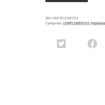
SKU:
6667EC23DFCF4
Categorías:
COMPLEMENTOS
,
Pegatina