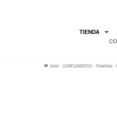
Ir
Ir
a
al
la
contenido
navegación
TIENDA
CO
Inicio
COMPLEMENTOS
Pegatinas