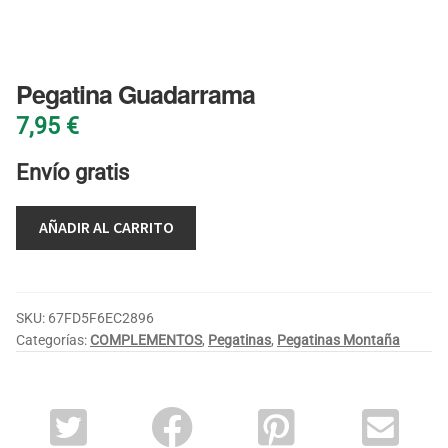
BLOG
Pegatina Guadarrama
7,95
€
Envío gratis
AÑADIR AL CARRITO
SKU:
67FD5F6EC2896
Categorías:
COMPLEMENTOS
,
Pegatinas
,
Pegatinas Montaña