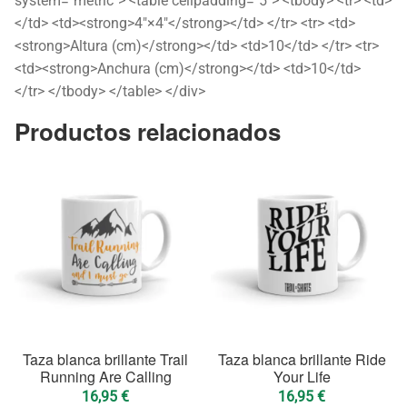
system="metric"> <table cellpadding="5"> <tbody> <tr> <td>
</td> <td><strong>4″×4″</strong></td> </tr> <tr> <td>
<strong>Altura (cm)</strong></td> <td>10</td> </tr> <tr>
<td><strong>Anchura (cm)</strong></td> <td>10</td>
</tr> </tbody> </table> </div>
Productos relacionados
Taza blanca brillante Trail
Taza blanca brillante Ride
Running Are Calling
Your Life
16,95
€
16,95
€