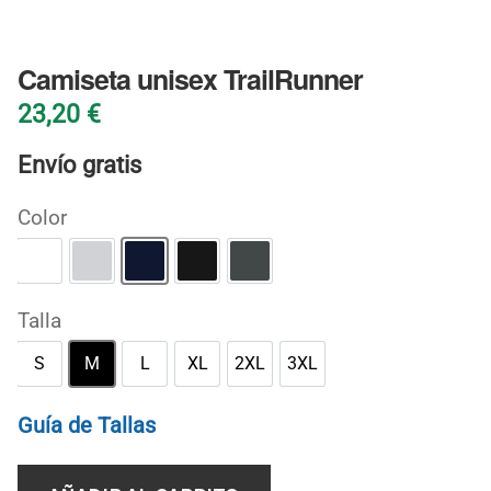
BLOG
Camiseta unisex TrailRunner
23,20
€
Envío gratis
Color
Blanco
Gris deportivo
Marino
Negro
Oscuro jaspeado
Talla
S
M
L
XL
2XL
3XL
S
M
L
XL
2XL
3XL
Guía de Tallas