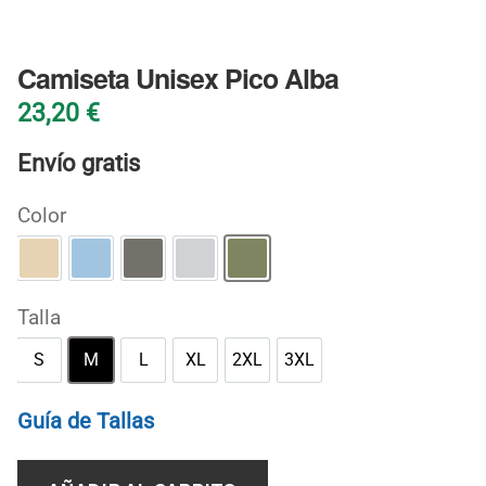
BLOG
Camiseta Unisex Pico Alba
23,20
€
Envío gratis
Color
Arena
Azul claro
Carbón
Gris deportivo
Verde militar
Talla
S
M
L
XL
2XL
3XL
S
M
L
XL
2XL
3XL
Guía de Tallas