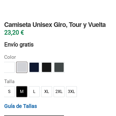
BLOG
Camiseta Unisex Giro, Tour y Vuelta
23,20
€
Envío gratis
Color
Blanco
Gris deportivo
Marino
Negro
Oscuro jaspeado
Talla
S
M
L
XL
2XL
3XL
S
M
L
XL
2XL
3XL
Guía de Tallas