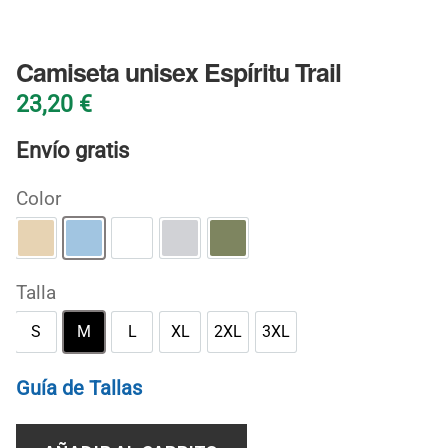
BLOG
Camiseta unisex Espíritu Trail
23,20
€
Envío gratis
Color
Arena
Azul claro
Blanco
Gris deportivo
Verde militar
Talla
S
M
L
XL
2XL
3XL
S
M
L
XL
2XL
3XL
Guía de Tallas