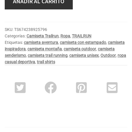
AÑADIR AL CARRITO
SKU:
TS674238925796
Categorías:
Camiseta Trailrun
,
Ropa
,
TRAILRUN
Etiquetas:
camiseta aventura
,
camiseta con estampado
,
camiseta
inspiradora
,
camiseta montaña
,
camiseta outdoor
,
camiseta
senderismo
,
camiseta trail running
,
camiseta unisex
,
Outdoor
,
ropa
casual deportiva
,
trail shirts