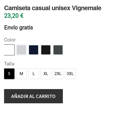
Camiseta casual unisex Vignemale
23,20
€
Envío gratis
Color
Blanco
Gris deportivo
Marino
Negro
Oscuro jaspeado
Talla
S
M
L
XL
2XL
3XL
S
M
L
XL
2XL
3XL
AÑADIR AL CARRITO