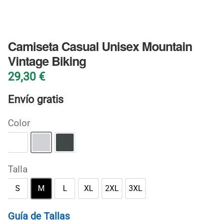
BLOG
Camiseta Casual Unisex Mountain
Vintage Biking
29,30
€
Envío gratis
Color
Blanco
Gris deportivo
Oscuro jaspeado
Talla
S
M
L
XL
2XL
3XL
S
M
L
XL
2XL
3XL
Guía de Tallas