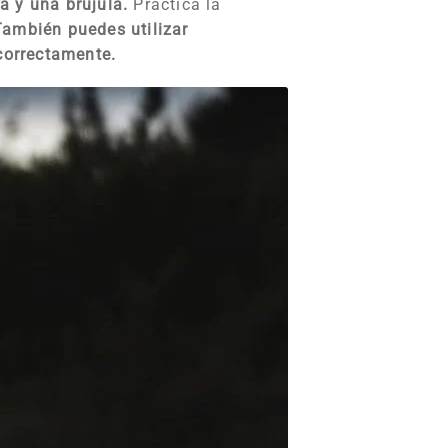
a y una brújula.
Practica la
También puedes utilizar
correctamente.