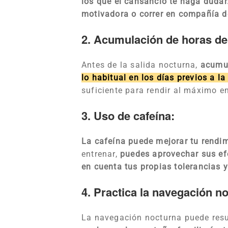
los que el cansancio te haga duda
motivadora o correr en compañía de
2. Acumulación de horas de
Antes de la salida nocturna,
acumul
lo habitual en los días previos a l
suficiente para rendir al máximo en
3. Uso de cafeína:
La cafeína puede mejorar tu rendim
entrenar,
puedes aprovechar sus efe
en cuenta tus propias tolerancias 
4. Practica la navegación n
La navegación nocturna puede resul