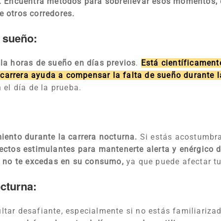
r. Encuentra métodos para sobrellevar esos momentos,
 otros corredores.
 sueño:
a horas de sueño en días previos
.
Está científicamen
a carrera ayuda a compensar la falta de sueño durante 
 el día de la prueba.
iento durante la carrera nocturna.
Si estás acostumbra
ctos estimulantes para mantenerte alerta y enérgico du
y no te excedas en su consumo,
ya que puede afectar t
octurna:
tar desafiante, especialmente si no estás familiarizad