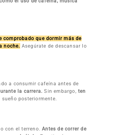
 como el uso de cafeína, música
te comprobado que dormir más de
la noche.
Asegúrate de descansar lo
do a consumir cafeína antes de
rante la carrera.
Sin embargo,
ten
u sueño posteriormente.
o con el terreno.
Antes de correr de