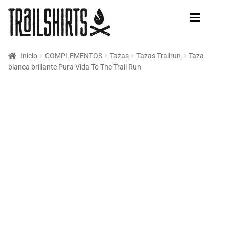
Ir
Ir
a
al
la
contenido
navegación
Inicio
COMPLEMENTOS
Tazas
Tazas Trailrun
Taza
TIENDA
NOVEDADES
blanca brillante Pura Vida To The Trail Run
BESTSELLERS
TRAILRUN
NOVEDADES
MOUNTAIN BIKE
TRAILRUN
Camiseta Trailrun
MOUNTAIN
Sudaderas Trailrun
COMPLEMENTOS
Tazas Trailrun
Pegatinas Trailrun
INFO
MOUNTAIN
BLOG
Camisetas de Montañas