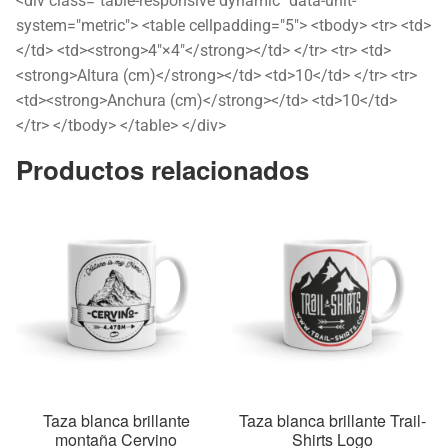
<div class="table-responsive dynamic" data-unit-
system="metric"> <table cellpadding="5"> <tbody> <tr> <td>
</td> <td><strong>4″×4″</strong></td> </tr> <tr> <td>
<strong>Altura (cm)</strong></td> <td>10</td> </tr> <tr>
<td><strong>Anchura (cm)</strong></td> <td>10</td>
</tr> </tbody> </table> </div>
Productos relacionados
Taza blanca brillante
Taza blanca brillante Trail-
montaña Cervino
Shirts Logo