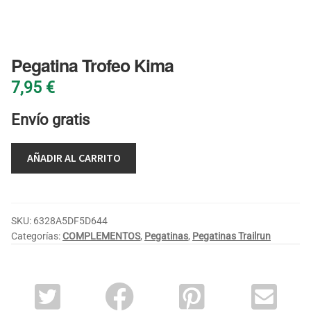
BLOG
Pegatina Trofeo Kima
7,95
€
Envío gratis
AÑADIR AL CARRITO
SKU:
6328A5DF5D644
Categorías:
COMPLEMENTOS
,
Pegatinas
,
Pegatinas Trailrun