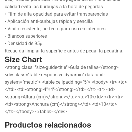
calidad evita las burbujas a la hora de pegarlas.
• Film de alta opacidad para evitar transparencias
• Aplicación anti-burbujas rápida y sencilla
• Vinilo resistente, perfecto para uso en interiores
• Blancos superiores
• Densidad de 95µ
Recuerda limpiar la superficie antes de pegar la pegatina.
Size Chart
<strong class="size-guide-title">Guía de tallas</strong>
<div class="table-responsive dynamic" data-unit-
system="metric"> <table cellpadding="5"> <tbody> <tr> <td>
</td> <td><strong>4″×4″</strong></td> </tr> <tr> <td>
<strong>Altura (cm)</strong></td> <td>10</td> </tr> <tr>
<td><strong>Anchura (cm)</strong></td> <td>10</td>
</tr> </tbody> </table> </div>
Productos relacionados