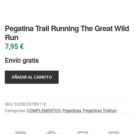
BLOG
Pegatina Trail Running The Great Wild
Run
7,95
€
Envío gratis
AÑADIR AL CARRITO
SKU:
6328C357BD116
Categorías:
COMPLEMENTOS
,
Pegatinas
,
Pegatinas Trailrun